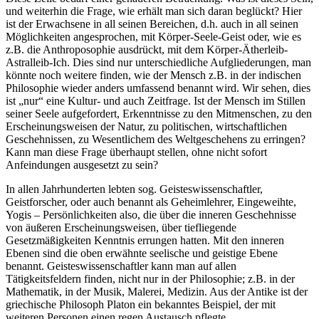
und weiterhin die Frage, wie erhält man sich daran beglückt? Hier
ist der Erwachsene in all seinen Bereichen, d.h. auch in all seinen
Möglichkeiten angesprochen, mit Körper-Seele-Geist oder, wie es
z.B. die Anthroposophie ausdrückt, mit dem Körper-Ätherleib-
Astralleib-Ich. Dies sind nur unterschiedliche Aufgliederungen, man
könnte noch weitere finden, wie der Mensch z.B. in der indischen
Philosophie wieder anders umfassend benannt wird. Wir sehen, dies
ist „nur“ eine Kultur- und auch Zeitfrage. Ist der Mensch im Stillen
seiner Seele aufgefordert, Erkenntnisse zu den Mitmenschen, zu den
Erscheinungsweisen der Natur, zu politischen, wirtschaftlichen
Geschehnissen, zu Wesentlichem des Weltgeschehens zu erringen?
Kann man diese Frage überhaupt stellen, ohne nicht sofort
Anfeindungen ausgesetzt zu sein?
In allen Jahrhunderten lebten sog. Geisteswissenschaftler,
Geistforscher, oder auch benannt als Geheimlehrer, Eingeweihte,
Yogis – Persönlichkeiten also, die über die inneren Geschehnisse
von äußeren Erscheinungsweisen, über tiefliegende
Gesetzmäßigkeiten Kenntnis errungen hatten. Mit den inneren
Ebenen sind die oben erwähnte seelische und geistige Ebene
benannt. Geisteswissenschaftler kann man auf allen
Tätigkeitsfeldern finden, nicht nur in der Philosophie; z.B. in der
Mathematik, in der Musik, Malerei, Medizin. Aus der Antike ist der
griechische Philosoph Platon ein bekanntes Beispiel, der mit
weiteren Personen einen regen Austausch pflegte.