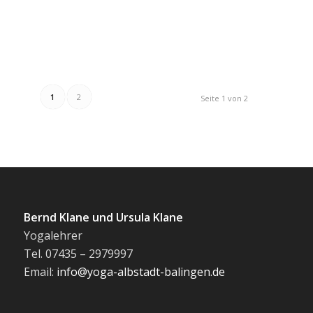
1
2
Seite 1 von 2
Bernd Klane und Ursula Klane
Yogalehrer
Tel. 07435 – 2979997
Email:
info@yoga-albstadt-balingen.de