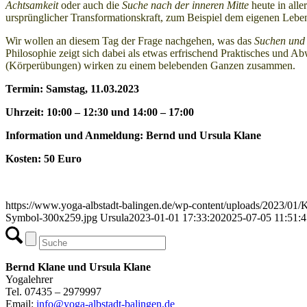
Achtsamkeit
oder auch die
Suche nach der inneren Mitte
heute in alle
ursprünglicher Transformationskraft, zum Beispiel dem eigenen Lebe
Wir wollen an diesem Tag der Frage nachgehen, was das
Suchen und 
Philosophie zeigt sich dabei als etwas erfrischend Praktisches und 
(Körperübungen) wirken zu einem belebenden Ganzen zusammen.
Termin: Samstag, 11.03.2023
Uhrzeit: 10:00 – 12:30 und 14:00 – 17:00
Information und Anmeldung: Bernd und Ursula Klane
Kosten: 50 Euro
https://www.yoga-albstadt-balingen.de/wp-content/uploads/2023/01/K
Symbol-300x259.jpg
Ursula
2023-01-01 17:33:20
2025-07-05 11:51:4
Bernd Klane und Ursula Klane
Yogalehrer
Tel. 07435 – 2979997
Email:
info@yoga-albstadt-balingen.de